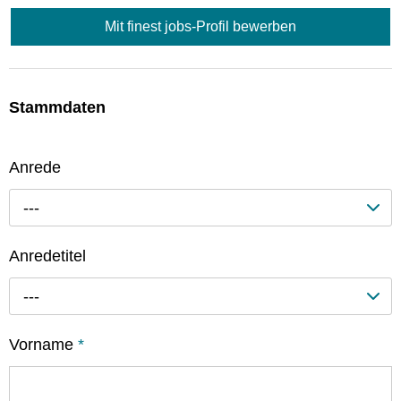
Mit finest jobs-Profil bewerben
Stammdaten
Anrede
---
Anredetitel
---
Vorname
*