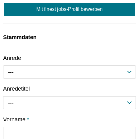
Mit finest jobs-Profil bewerben
Stammdaten
Anrede
---
Anredetitel
---
Vorname
*